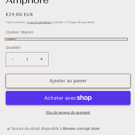
Amphore
Prix
€29,00 EUR
habituel
Taxes incluses.
Frais d'expédition
calculés à l'étape de paiement.
Couleur:
Marron
Marron
Quantité
Quantité
Réduire
Augmenter
la
la
quantité
quantité
de
de
Ajouter au panier
Vase
Vase
organique
organique
marron
marron
-
-
Amphore
Amphore
Plus de moyens de paiement
Service de retrait disponible à
Binome concept store