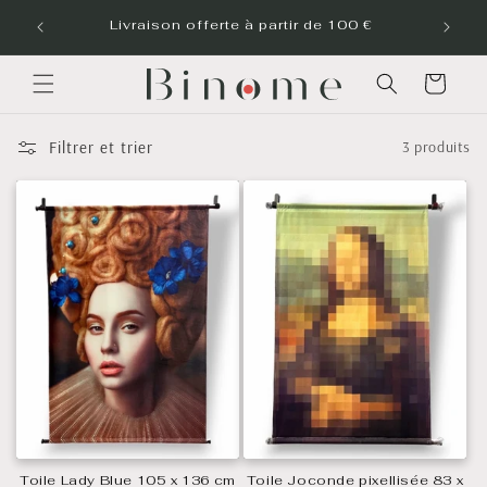
et
passer
Livraison offerte à partir de 100 €
au
contenu
Panier
Filtrer et trier
3 produits
Toile Lady Blue 105 x 136 cm
Toile Joconde pixellisée 83 x