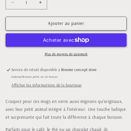
Réduire
Augmenter
la
la
quantité
quantité
de
de
Ajouter au panier
Mug
Mug
animal
animal
intégré
intégré
400
400
ml
ml
Plus de moyens de paiement
-
-
Hérisson
Hérisson
Service de retrait disponible à
Binome concept store
orange
orange
Habituellement prête en 24 heures
Afficher les informations de la boutique
Craquez pour ces mugs en verre aussi mignons qu’originaux,
avec leur petit animal intégré à l’intérieur. Une touche ludique
et surprenante qui fait toute la différence à chaque boisson.
Parfaits pour le café, le thé ou un chocolat chaud, ils