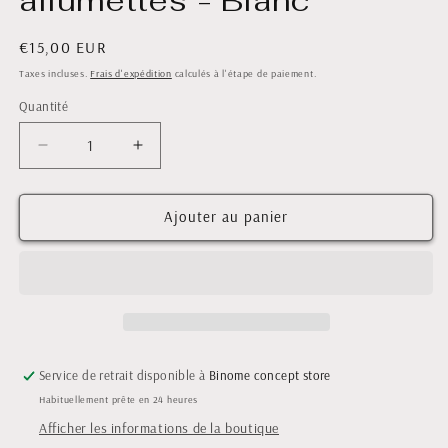
allumettes - Blanc
Prix
€15,00 EUR
habituel
Taxes incluses.
Frais d'expédition
calculés à l'étape de paiement.
Quantité
Quantité
Réduire
Augmenter
la
la
quantité
quantité
de
de
Ajouter au panier
Flacon
Flacon
grandes
grandes
allumettes
allumettes
-
-
Blanc
Blanc
Service de retrait disponible à
Binome concept store
Habituellement prête en 24 heures
Afficher les informations de la boutique