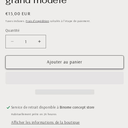
grand modèle
Prix
€15,00 EUR
habituel
Taxes incluses.
Frais d'expédition
calculés à l'étape de paiement.
Quantité
Quantité
Réduire
Augmenter
la
la
quantité
quantité
de
de
Ajouter au panier
Bougeoir
Bougeoir
en
en
verre
verre
tulipe
tulipe
-
-
grand
grand
modèle
modèle
Service de retrait disponible à
Binome concept store
Habituellement prête en 24 heures
Afficher les informations de la boutique